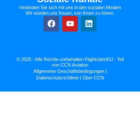
Verbinden Sie sich mit uns in den sozialen Medien
Wir würden uns freuen, von Ihnen zu hören.
© 2025 - Alle Rechte vorbehalten FlightclaimEU - Teil
von CCN Aviation
Allgemeine Geschäftsbedingungen
|
Datenschutzrichtlinie
|
Über CCN