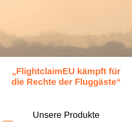
„FlightclaimEU kämpft für
die Rechte der Fluggäste“
Unsere Produkte